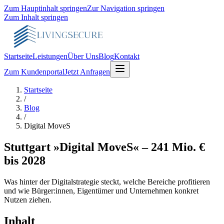
Zum Hauptinhalt springen
Zur Navigation springen
Zum Inhalt springen
Startseite
Leistungen
Über Uns
Blog
Kontakt
Zum Kundenportal
Jetzt Anfragen
Startseite
/
Blog
/
Digital MoveS
Stuttgart »Digital MoveS« – 241 Mio. €
bis 2028
Was hinter der Digitalstrategie steckt, welche Bereiche profitieren
und wie Bürger:innen, Eigentümer und Unternehmen konkret
Nutzen ziehen.
Inhalt